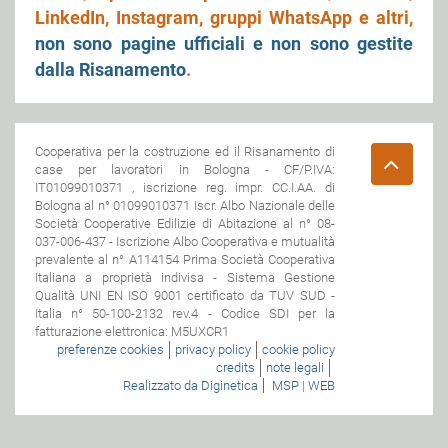
LinkedIn, Instagram, gruppi WhatsApp e altri,
non sono pagine ufficiali e non sono gestite
dalla Risanamento
.
Cooperativa per la costruzione ed il Risanamento di
case per lavoratori in Bologna - CF/P.IVA:
IT01099010371 , iscrizione reg. impr. CC.I.AA. di
Bologna al n° 01099010371 Iscr. Albo Nazionale delle
Società Cooperative Edilizie di Abitazione al n° 08-
037-006-437 - Iscrizione Albo Cooperativa e mutualità
prevalente al n° A114154 Prima Società Cooperativa
Italiana a proprietà indivisa - Sistema Gestione
Qualità UNI EN ISO 9001 certificato da TUV SUD -
Italia n° 50-100-2132 rev.4 - Codice SDI per la
fatturazione elettronica: M5UXCR1
preferenze cookies
privacy policy
cookie policy
credits
note legali
Realizzato da Diginetica
MSP
|
WEB