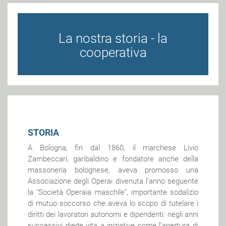
La nostra storia - la
cooperativa
STORIA
A Bologna, fin dal 1860, il marchese Livio
Zambeccari, garibaldino e fondatore anche della
massoneria bolognese, aveva promosso una
Associazione degli Operai divenuta l'anno seguente
la "Società Operaia maschile", importante sodalizio
di mutuo soccorso che aveva lo scopo di tutelare i
diritti dei lavoratori autonomi e dipendenti: negli anni
successivi diede vita a iniziative come l'apertura di