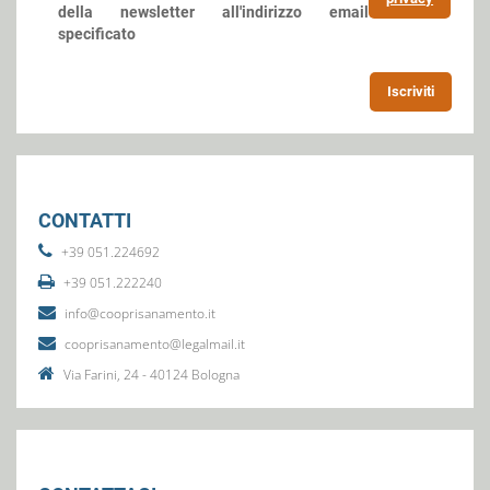
della newsletter all'indirizzo email
specificato
Iscriviti
CONTATTI
+39 051.224692
+39 051.222240
info@cooprisanamento.it
cooprisanamento@legalmail.it
Via Farini, 24 - 40124 Bologna