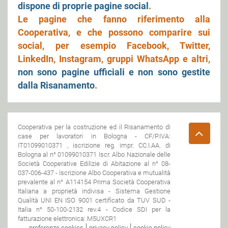
dispone di proprie pagine social
.
Le pagine che fanno riferimento alla
Cooperativa, e che possono comparire sui
social, per esempio Facebook, Twitter,
LinkedIn, Instagram, gruppi WhatsApp e altri,
non sono pagine ufficiali e non sono gestite
dalla Risanamento
.
Cooperativa per la costruzione ed il Risanamento di
case per lavoratori in Bologna - CF/P.IVA:
IT01099010371 , iscrizione reg. impr. CC.I.AA. di
Bologna al n° 01099010371 Iscr. Albo Nazionale delle
Società Cooperative Edilizie di Abitazione al n° 08-
037-006-437 - Iscrizione Albo Cooperativa e mutualità
prevalente al n° A114154 Prima Società Cooperativa
Italiana a proprietà indivisa - Sistema Gestione
Qualità UNI EN ISO 9001 certificato da TUV SUD -
Italia n° 50-100-2132 rev.4 - Codice SDI per la
fatturazione elettronica: M5UXCR1
preferenze cookies
privacy policy
cookie policy