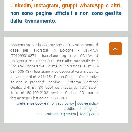
LinkedIn, Instagram, gruppi WhatsApp e altri,
non sono pagine ufficiali e non sono gestite
dalla Risanamento
.
Cooperativa per la costruzione ed il Risanamento di
case per lavoratori in Bologna - CF/P.IVA:
IT01099010371 , iscrizione reg. impr. CC.I.AA. di
Bologna al n° 01099010371 Iscr. Albo Nazionale delle
Società Cooperative Edilizie di Abitazione al n° 08-
037-006-437 - Iscrizione Albo Cooperativa e mutualità
prevalente al n° A114154 Prima Società Cooperativa
Italiana a proprietà indivisa - Sistema Gestione
Qualità UNI EN ISO 9001 certificato da TUV SUD -
Italia n° 50-100-2132 rev.4 - Codice SDI per la
fatturazione elettronica: M5UXCR1
preferenze cookies
privacy policy
cookie policy
credits
note legali
Realizzato da Diginetica
MSP
|
WEB