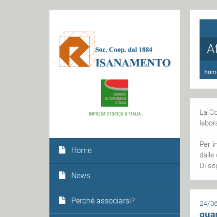
A
hom
La C
labor
Per i
Home
dalle
Di se
News
Perché associarsi?
24/0
qua