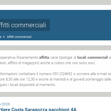
ffitti commerciali
e
Affitti commerciali
ooperativa Risanamento
affitta
varie tipologie di
locali commerciali
atori, affitto di magazzini) anche a coloro che non sono soci.
nformazioni contattare il numero 051/224692 o scrivere alla e-mail s
 ore 8,30 alle ore 12,30 e anche al martedì e al giovedì pomeriggio dalle
guito i locali disponibili al momento.
6/2026
rtiere Costa Saragozza pacchioni 4A