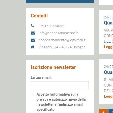
Contatti
24/0
Quar
+39 051.224692
VIA P
info@cooprisanamento.it
CONT
cooprisanamento@legalmail.it
DEL 
Via Farini, 24 - 40124 Bologna
Leggi
Iscrizione newsletter
24/0
Quar
La tua email:
S. VI
CONT
DEL 
Accetto l'informativa sulla
Leggi
privacy
e autorizzo l'invio della
newsletter all'indirizzo email
specificato