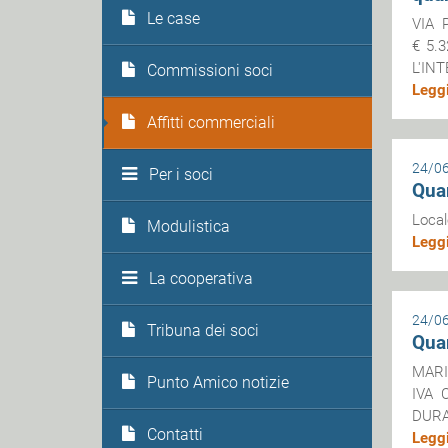
Le case
VIA 
€ 5.
L'IN
Commissioni soci
Leggi
Affitti commerciali
24/0
Per i soci
Quar
Local
Modulistica
Leggi
La cooperativa
24/0
Tribuna dei soci
Quar
MARIN
Punto Amico notizie
IVA 
DURA
Contatti
Leggi