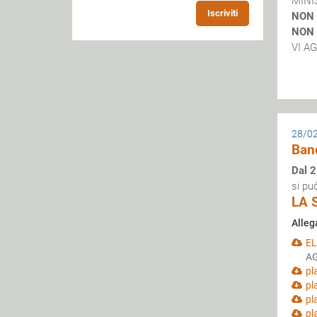
MINI
Iscriviti
NON 
NON 
VI A
28/0
Ban
Dal 2
si pu
LA 
Alleg
EL
AG
pl
pl
pl
pl