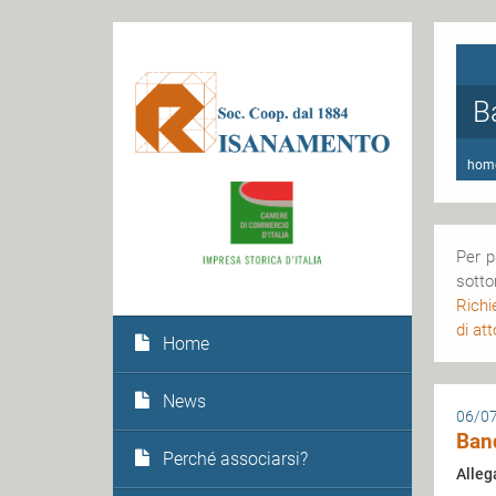
B
hom
Per 
sotto
Richi
di att
Home
News
06/0
Band
Perché associarsi?
Alleg