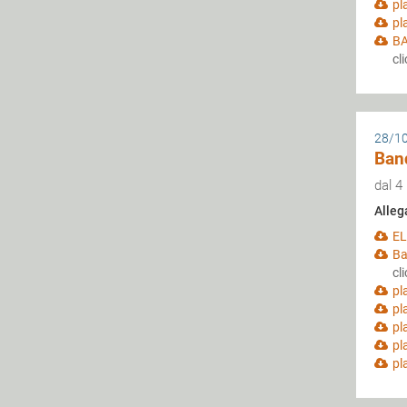
pl
pl
BA
cl
28/1
Ban
dal 4
Alleg
EL
Ba
cl
pl
pl
pl
pl
pl