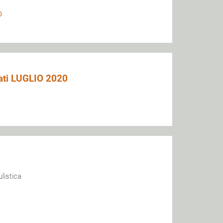
0
ttati LUGLIO 2020
listica