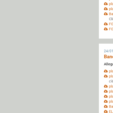
pl
pl
Ba
Cl
FO
FO
24/0
Ban
Alleg
pl
pl
c'
pl
pl
pl
pl
Ba
EL