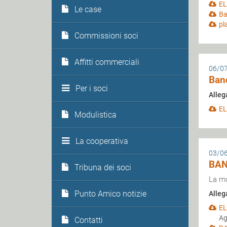
EL
Le case
Ba
pl
Commissioni soci
Affitti commerciali
06/0
Band
Per i soci
Alleg
EL
Modulistica
La cooperativa
03/0
BAN
Tribuna dei soci
La mo
Punto Amico notizie
Alleg
EL
Ag
Contatti