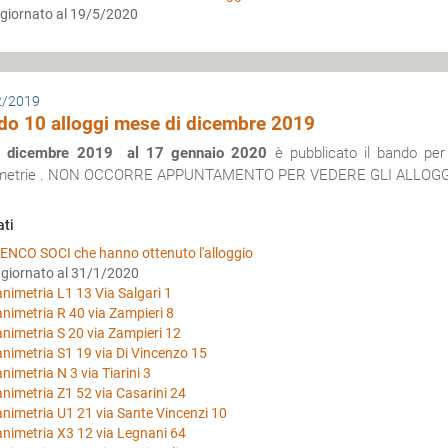
giornato al 19/5/2020
2/2019
do 10 alloggi mese di dicembre 2019
2 dicembre 2019 al 17 gennaio 2020
è pubblicato il bando per
imetrie . NON OCCORRE APPUNTAMENTO PER VEDERE GLI ALLOG
ati
ENCO SOCI che hanno ottenuto l'alloggio
giornato al 31/1/2020
animetria L1 13 Via Salgari 1
animetria R 40 via Zampieri 8
animetria S 20 via Zampieri 12
animetria S1 19 via Di Vincenzo 15
animetria N 3 via Tiarini 3
animetria Z1 52 via Casarini 24
animetria U1 21 via Sante Vincenzi 10
animetria X3 12 via Legnani 64