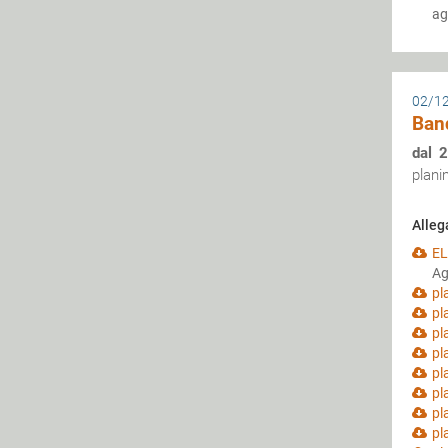
ag
02/1
Ban
dal 
plan
Alleg
EL
Ag
pl
pl
pl
pl
pl
pl
pl
pl