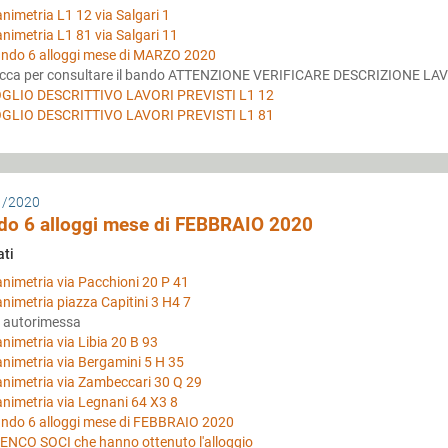
animetria L1 12 via Salgari 1
animetria L1 81 via Salgari 11
ndo 6 alloggi mese di MARZO 2020
icca per consultare il bando ATTENZIONE VERIFICARE DESCRIZIONE LA
GLIO DESCRITTIVO LAVORI PREVISTI L1 12
GLIO DESCRITTIVO LAVORI PREVISTI L1 81
1/2020
do 6 alloggi mese di FEBBRAIO 2020
ati
animetria via Pacchioni 20 P 41
animetria piazza Capitini 3 H4 7
è autorimessa
animetria via Libia 20 B 93
animetria via Bergamini 5 H 35
animetria via Zambeccari 30 Q 29
animetria via Legnani 64 X3 8
ndo 6 alloggi mese di FEBBRAIO 2020
ENCO SOCI che hanno ottenuto l'alloggio