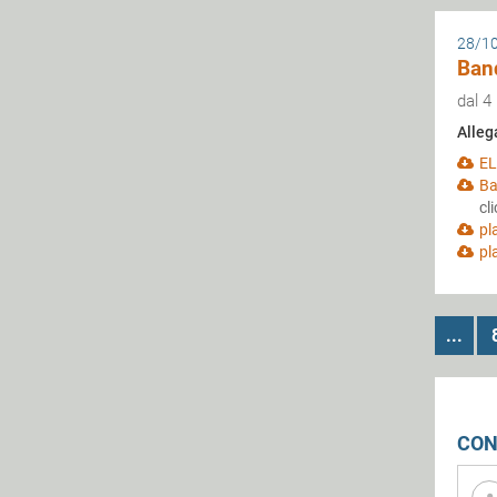
28/1
Band
dal 4
Alleg
EL
Ba
cl
pl
pl
...
CON