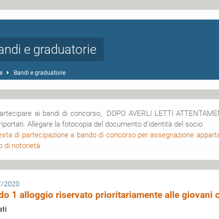
andi e graduatorie
e
Bandi e graduatorie
partecipare ai bandi di concorso, DOPO AVERLI LETTI ATTENTAME
riportati. Allegare la fotocopia del documento d'identità del socio
esta di partecipazione a bando di concorso per assegnazione apparta
o di notorietà
7/2020
o 1 alloggio riservato prioritariamente alle giovan
ati