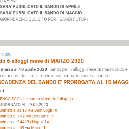
STERIALI
SARA' PUBBLICATO IL BANDO DI APRILE
SARA' PUBBLICATO IL BANDO DI MAGGIO
GGIORNEREMO SUL SITO PER I BANDI FUTURI
2/2020
do 6 alloggi mese di MARZO 2020
 marzo al 10 aprile 2020
bando per 6 alloggi mese di marzo 2020 e r
ò scaricare dal sito la modulistica per partecipare al bando
SCADENZA DEL BANDO E' PROROGATA AL 15 MAGG
ati
ENCO SOCI che hanno ottenuto l'alloggio
GIORNATO AL 29.09.2020
animetria B3 19 Via Bentivogli 19
animetria H 42 Via Bergamini 5
animetria K 44 Via Napoli 14
animetria L 59 via Marini 1