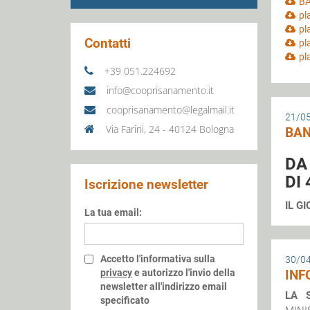
BA
pl
pl
Contatti
pl
pl
+39 051.224692
info@cooprisanamento.it
cooprisanamento@legalmail.it
21/0
Via Farini, 24 - 40124 Bologna
BAN
DA
DI
Iscrizione newsletter
IL G
La tua email:
Accetto l'informativa sulla
30/0
privacy
e autorizzo l'invio della
INF
newsletter all'indirizzo email
LA 
specificato