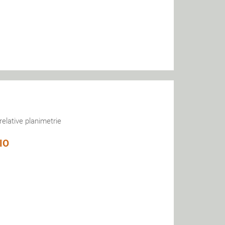
elative planimetrie
IO