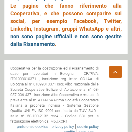
Le pagine che fanno riferimento alla
Cooperativa, e che possono comparire sui
social, per esempio Facebook, Twitter,
LinkedIn, Instagram, gruppi WhatsApp e altri,
non sono pagine ufficiali e non sono gestite
dalla Risanamento
.
Cooperativa per la costruzione ed il Risanamento di
case per lavoratori in Bologna - CF/P.IVA:
IT01099010371 , iscrizione reg. impr. CC.I.AA. di
Bologna al n° 01099010371 Iscr. Albo Nazionale delle
Società Cooperative Edilizie di Abitazione al n° 08-
037-006-437 - Iscrizione Albo Cooperativa e mutualità
prevalente al n° A114154 Prima Società Cooperativa
Italiana a proprietà indivisa - Sistema Gestione
Qualità UNI EN ISO 9001 certificato da TUV SUD -
Italia n° 50-100-2132 rev.4 - Codice SDI per la
fatturazione elettronica: M5UXCR1
preferenze cookies
privacy policy
cookie policy
credits
note legali