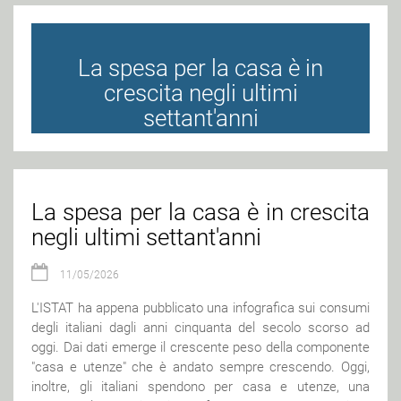
La spesa per la casa è in
crescita negli ultimi
settant'anni
La spesa per la casa è in crescita
negli ultimi settant'anni
11/05/2026
L'ISTAT ha appena pubblicato una infografica sui consumi
degli italiani dagli anni cinquanta del secolo scorso ad
oggi. Dai dati emerge il crescente peso della componente
"casa e utenze" che è andato sempre crescendo. Oggi,
inoltre, gli italiani spendono per casa e utenze, una